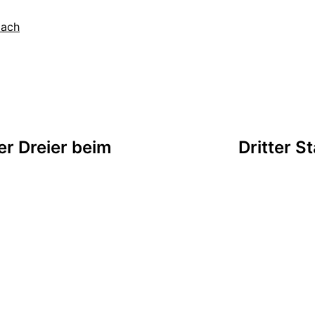
pach
tion
er Dreier beim
Dritter S