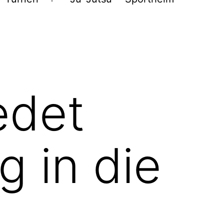
Menü
öffnen
edet
g in die