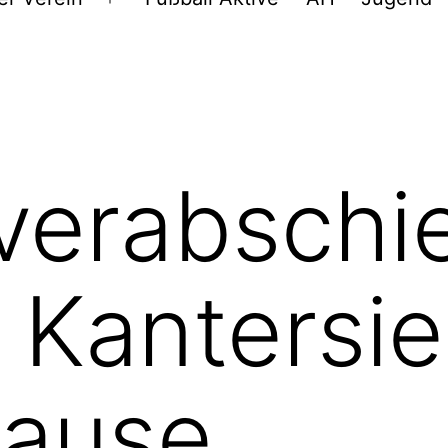
Menü
öffnen
verabschi
 Kantersie
pause