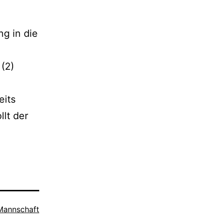
g in die
 (2)
eits
llt der
Mannschaft