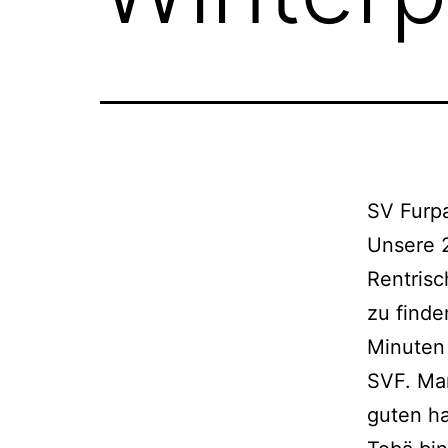
SV Furpa
Unsere 2
Rentrisc
zu finde
Minuten 
SVF. Man
guten ha