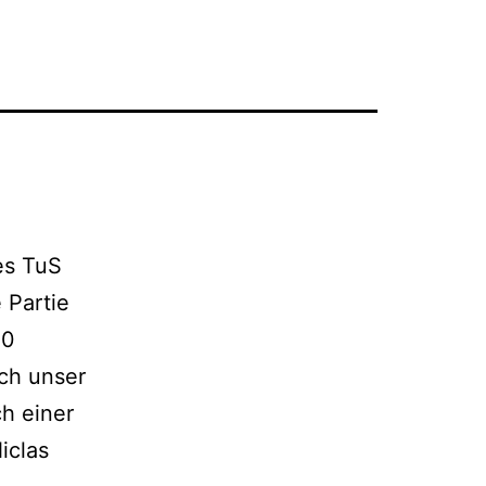
es TuS
 Partie
10
och unser
ch einer
iclas