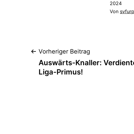
2024
Von
svfur
Beitragsnaviga
Vorheriger Beitrag
Auswärts-Knaller: Verdient
Liga-Primus!