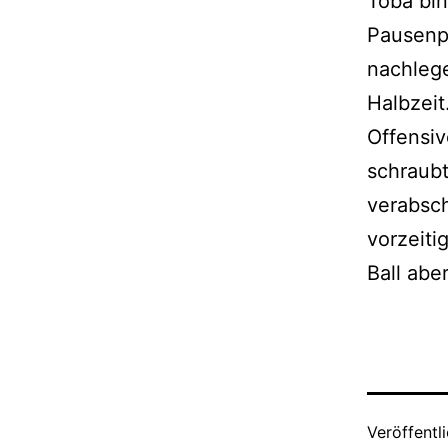
Tobä
bi
Pausenpf
nachlege
Halbzeit
Offensiv
schraubt
verabsch
vorzeiti
Ball abe
Veröffentl