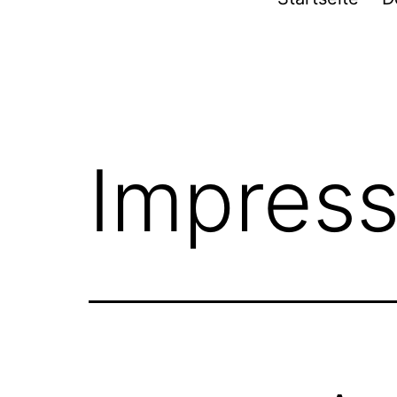
Furpach
Impres