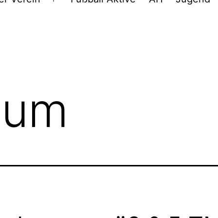
Menü
öffnen
sum