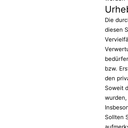
Urhe
Die durc
diesen S
Vervielf
Verwert
bedürfen
bzw. Ers
den priv
Soweit d
wurden, 
Insbeson
Sollten 
aufmerk