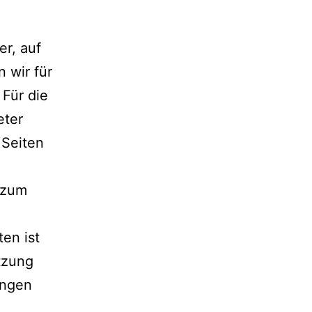
er, auf
 wir für
Für die
eter
 Seiten
 zum
ten ist
tzung
ungen