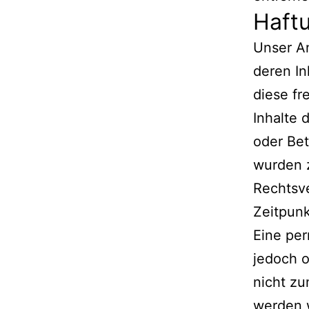
Haftu
Unser An
deren In
diese f
Inhalte 
oder Bet
wurden z
Rechtsve
Zeitpunk
Eine per
jedoch o
nicht z
werden w