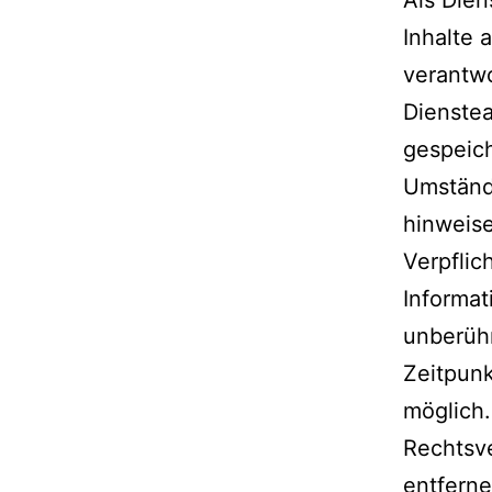
Als Dien
Inhalte 
verantwo
Dienstea
gespeic
Umstände
hinweis
Verpflic
Informat
unberühr
Zeitpunk
möglich
Rechtsv
entferne