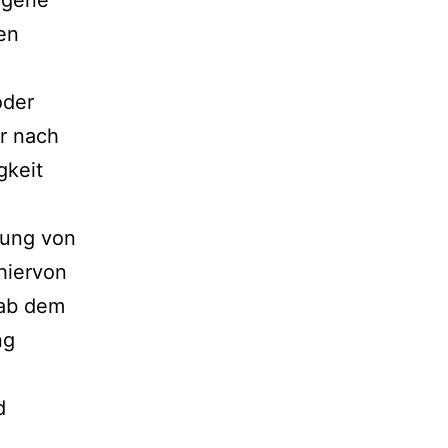
eigene
en
oder
r nach
gkeit
zung von
hiervon
 ab dem
ng
d