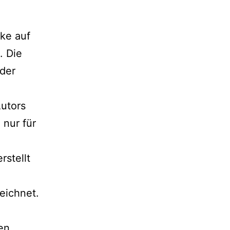
rke auf
. Die
 der
Autors
 nur für
rstellt
eichnet.
en