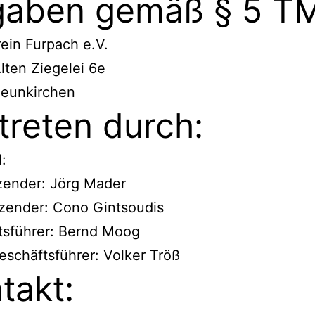
aben gemäß § 5 T
ein Furpach e.V.
lten Ziegelei 6e
eunkirchen
treten durch:
:
tzender: Jörg Mader
tzender: Cono Gintsoudis
tsführer: Bernd Moog
Geschäftsführer: Volker Tröß
takt: