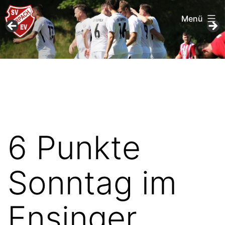
Menü
Zum
SV
Inhalt
Furpach
springen
6 Punkte
Sonntag im
Ensinger