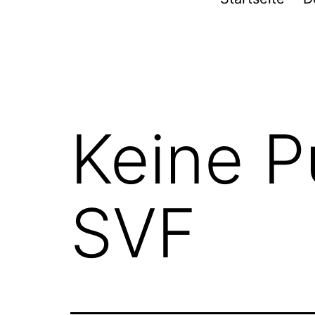
Furpach
Keine P
SVF