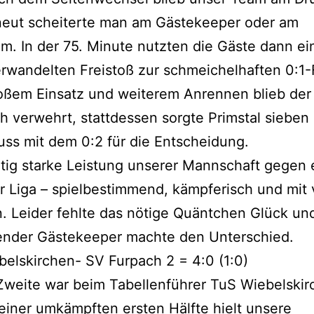
neut scheiterte man am Gästekeeper oder am
m. In der 75. Minute nutzten die Gäste dann ei
erwandelten Freistoß zur schmeichelhaften 0:1
oßem Einsatz und weiterem Anrennen blieb der
h verwehrt, stattdessen sorgte Primstal sieben
uss mit dem 0:2 für die Entscheidung.
htig starke Leistung unserer Mannschaft gegen 
 Liga – spielbestimmend, kämpferisch und mit 
 Leider fehlte das nötige Quäntchen Glück un
ender Gästekeeper machte den Unterschied.
elskirchen- SV Furpach 2 = 4:0 (1:0)
Zweite war beim Tabellenführer TuS Wiebelskir
 einer umkämpften ersten Hälfte hielt unsere