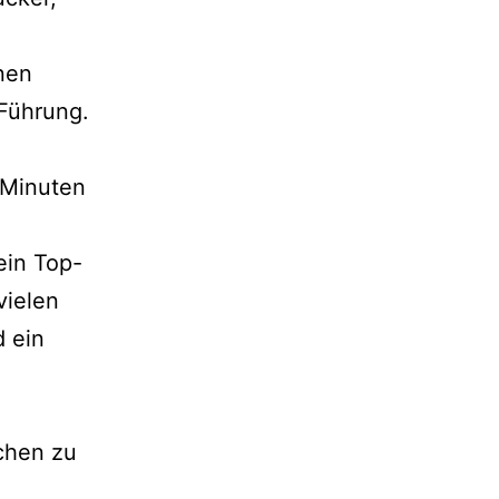
nen
-Führung.
 Minuten
ein Top-
vielen
d ein
chen zu