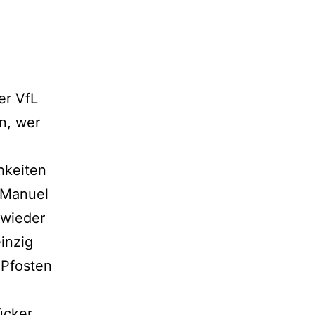
er VfL
n, wer
hkeiten
 Manuel
 wieder
inzig
 Pfosten
cker,