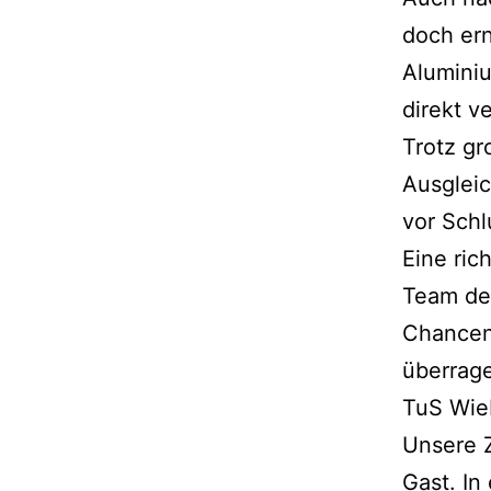
doch er
Aluminiu
direkt v
Trotz gr
Ausgleic
vor Schl
Eine ric
Team der
Chancen.
überrag
TuS Wieb
Unsere 
Gast. In