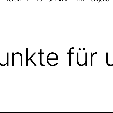
Menü
öffnen
unkte für 