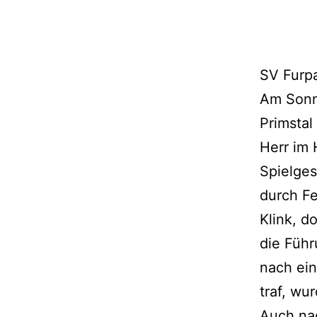
SV Furpa
Am Sonn
Primstal
Herr im 
Spielges
durch F
Klink, d
die Führ
nach ein
traf, wu
Auch na