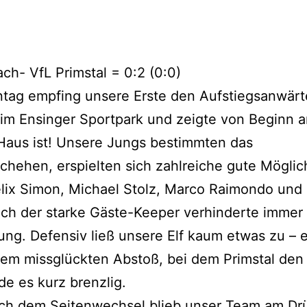
ch- VfL Primstal = 0:2 (0:0)
tag empfing unsere Erste den Aufstiegsanwärt
 im Ensinger Sportpark und zeigte von Beginn a
Haus ist! Unsere Jungs bestimmten das
chehen, erspielten sich zahlreiche gute Möglic
elix Simon, Michael Stolz, Marco Raimondo und
och der starke Gäste-Keeper verhinderte immer
ung. Defensiv ließ unsere Elf kaum etwas zu – e
em missglückten Abstoß, bei dem Primstal den
rde es kurz brenzlig.
ch dem Seitenwechsel blieb unser Team am Drü