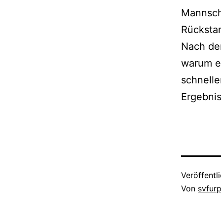
Mannsch
Rückstan
Nach dem
warum er
schnelle
Ergebni
Veröffentl
Von
svfur