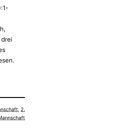
:1-
h,
 drei
es
esen.
nnschaft
,
2.
Mannschaft