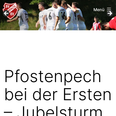
Menü
Zum
SV
Inhalt
Furpach
springen
Pfostenpech
bei der Ersten
– Jubelsturm