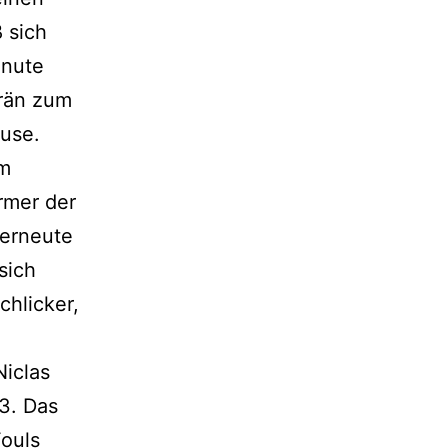
 sich
inute
erän zum
ause.
em
ürmer der
 erneute
sich
chlicker,
Niclas
:3. Das
Fouls