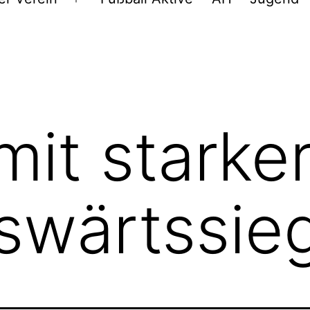
Menü
öffnen
mit starke
swärtssie