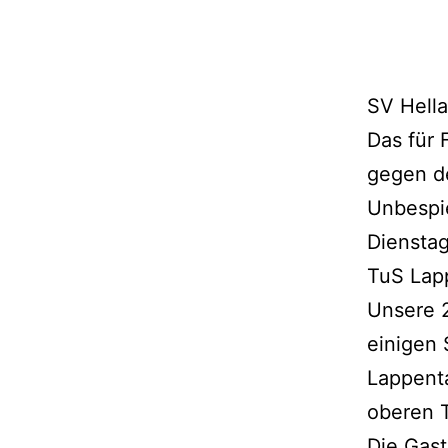
SV Hella
Das für 
gegen d
Unbespie
Dienstag
TuS
Lap
Unsere 
einigen 
Lappenta
oberen T
Die Gast