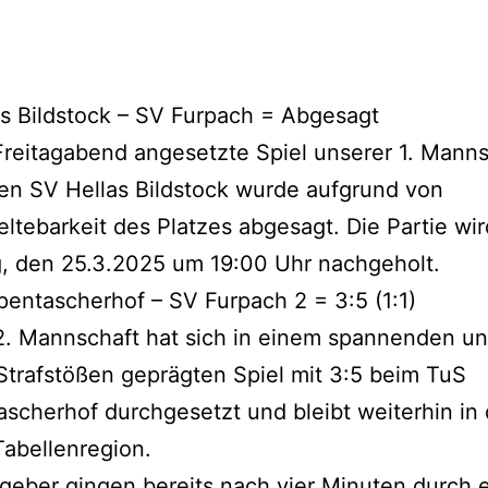
s Bildstock – SV Furpach = Abgesagt
Freitagabend angesetzte Spiel unserer 1. Mann
en SV Hellas Bildstock wurde aufgrund von
ltebarkeit des Platzes abgesagt. Die Partie wi
, den 25.3.2025 um 19:00 Uhr nachgeholt.
pentascherhof – SV Furpach 2 = 3:5 (1:1)
2. Mannschaft hat sich in einem spannenden u
Strafstößen geprägten Spiel mit 3:5 beim TuS
scherhof durchgesetzt und bleibt weiterhin in 
abellenregion.
geber gingen bereits nach vier Minuten durch 