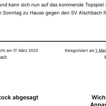
 und kann sich nun auf das kommende Topspiel
n Sonntag zu Hause gegen den SV Alschbach f
icht am
17. März 2025
Kategorisiert als
1. Ma
pach
tion
stock abgesagt
Wicht
Anpas