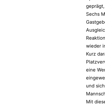
geprägt
Sechs Mi
Gastgebe
Ausgleic
Reaktion
wieder i
Kurz dar
Platzver
eine Wen
eingewec
und sich
Mannsch
Mit dies