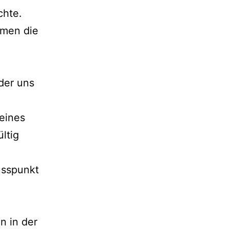
chte.
amen die
der uns
 eines
ltig
usspunkt
n in der