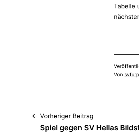
Tabelle
nächste
Veröffentl
Von
svfur
Beitragsnaviga
Vorheriger Beitrag
Spiel gegen SV Hellas Bild