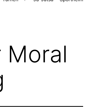
Menü
öffnen
r Moral
g