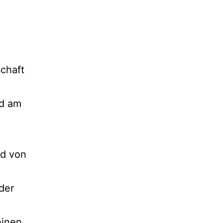
schaft
rd am
nd von
der
einen