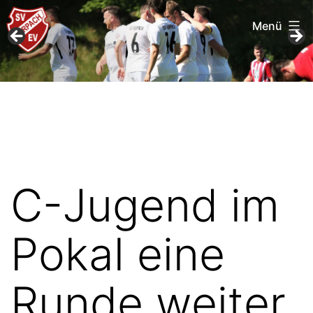
Menü
Zum
SV
Inhalt
Furpach
springen
C-Jugend im
Pokal eine
Runde weiter