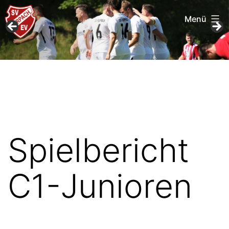
Menü
Zum
SV
Inhalt
Furpach
springen
Spielbericht
C1-Junioren